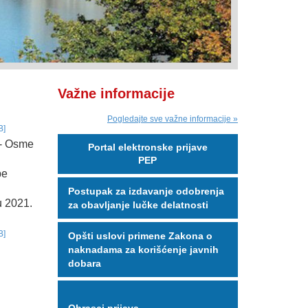
Važne informacije
Pogledajte sve važne informacije »
B]
i - Osme
Portal elektronske prijave
PEP
be
Postupak za izdavanje odobrenja
u 2021.
za obavljanje lučke delatnosti
B]
Opšti uslovi primene Zakona o
naknadama za korišćenje javnih
dobara