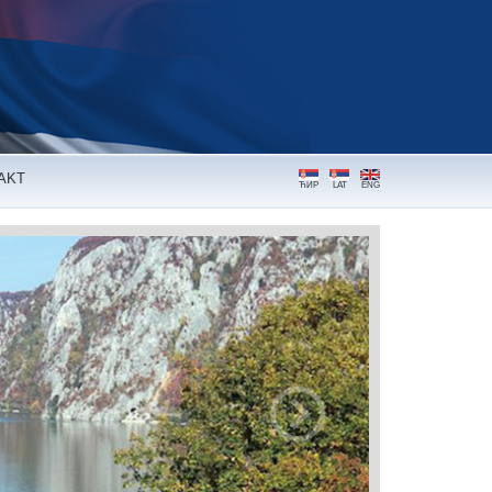
AKT
ЋИР
LAT
ENG