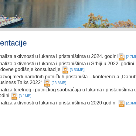
entacije
naliza aktivnosti u lukama i pristaništima u 2024. godini
[2.7M
naliza aktivnosti u lukama i pristaništima u Srbiji u 2022. godin
edovne godišnje konsultacije
[3.53MB]
azvoj međunarodnih putničkih pristaništa – konferencija „Danu
usiness Talks 2022“
[23.8MB]
naliza teretnog i putničkog saobraćaja u lukama i pristaništima 
odini
[3.1MB]
naliza aktivnosti u lukama i pristaništima u 2020 godini
[2.3M