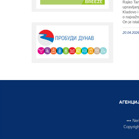
Rajko Tana
upravljan
Kladovo i
o najvažn
On je ista
20.04.2026
••• Ne
Copyrigh