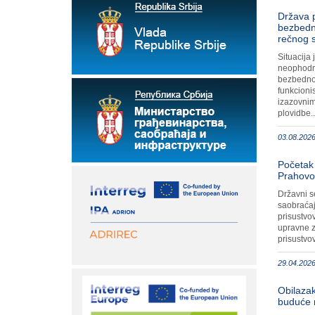
Država 
bezbedno
rečnog 
Situacija
neophodn
bezbednos
funkcioni
izazovnim
plovidbe..
03.08.2026
Početak 
Prahovo
Državni s
saobraćaj
prisustvo
upravne z
prisustvov
29.04.2026
Obilazak
buduće 