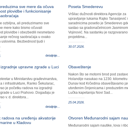
preduzima sve mere da očuva
Poseta Smederevu
st plovidbe i funkcionisanje
Vršilac dužnosti direktora Agencije za
saobraćaja
upravljanje lukama Rajko Tanasijević 
 je ozbiljna, ali preduzimamo sve
saradnicima posetio je Smederevo gd
e mere kako bismo očuvali
sastao sa gradonačelnicom Jasminom
t plovidbe i obezbedili nesmetano
Vojinović. Na sastanku je razgovarano
sanje rečnog saobraćaja u ovako
projektima...
 uslovima. Bezbednost ljudi i
.
30.07.2026.
detaljnije...
.
izgradnje upravne zgrade u Luci
Obaveštenje
Nakon što se motorni brod pod zasta
ekretar u Ministarstvu građevinarstva,
Holandije nasukao na 1230. kilometru
a i infrastrukture, Ranko Šekularac,
Dunav kod Krčedina obaveštavamo ja
vao je početku radova na izgradnji
utvrđenim činjenicama i preduzetim 
grade u Luci Prahovo. Događaju je
Lučka kapetanija Novi Sad...
ao v. d. direktora...
25.04.2026.
detaljnije...
.
 radova na uređenju akvatorije
Otvoren Međunarodni sajam nau
marine u Kladovu
Međunarodni sajam nautike, lova i ribo