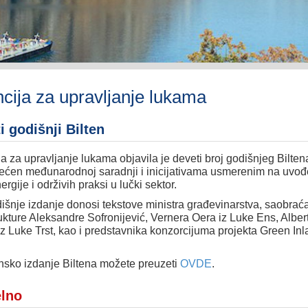
cija za upravljanje lukama
i godišnji Bilten
a za upravljanje lukama objavila je deveti broj godišnjeg Biltena
ećen međunarodnoj saradnji i inicijativama usmerenim na uvođ
ergije i održivih praksi u lučki sektor.
šnje izdanje donosi tekstove ministra građevinarstva, saobraća
rukture Aleksandre Sofronijević, Vernera Oera iz Luke Ens, Alber
iz Luke Trst, kao i predstavnika konzorcijuma projekta Green In
nsko izdanje Biltena možete preuzeti
OVDE
.
lno