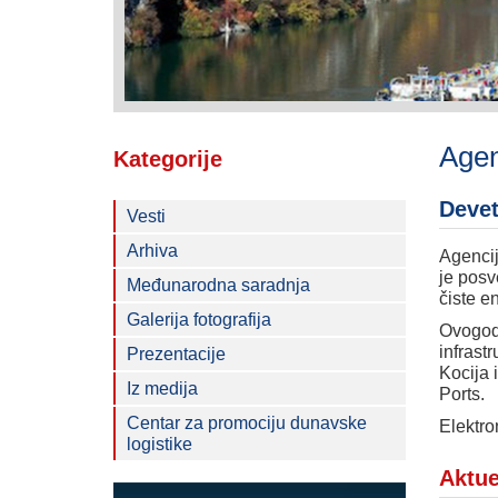
Agen
Kategorije
Devet
Vesti
Arhiva
Agencij
je posv
Međunarodna saradnja
čiste en
Galerija fotografija
Ovogodi
infrast
Prezentacije
Kocija 
Iz medija
Ports.
Centar za promociju dunavske
Elektro
logistike
Aktue