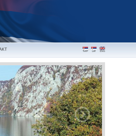
AKT
ЋИР
LAT
ENG