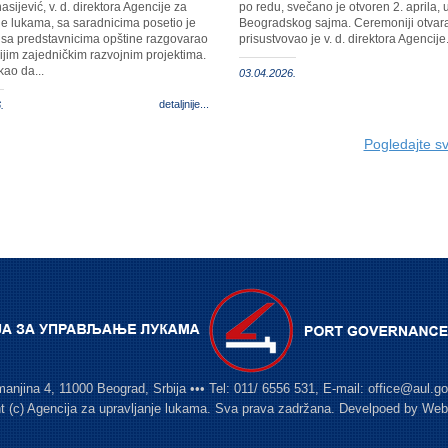
sijević, v. d. direktora Agencije za
po redu, svečano je otvoren 2. aprila, 
je lukama, sa saradnicima posetio je
Beogradskog sajma. Ceremoniji otvar
 sa predstavnicima opštine razgovarao
prisustvovao je v. d. direktora Agencije.
ijim zajedničkim razvojnim projektima.
kao da...
03.04.2026.
detaljnije...
.
Pogledajte sv
manjina 4, 11000 Beograd, Srbija ••• Tel: 011/ 6556 531, E-mail: office@aul.gov
t (c) Agencija za upravljanje lukama. Sva prava zadržana. Develpoed by
Web