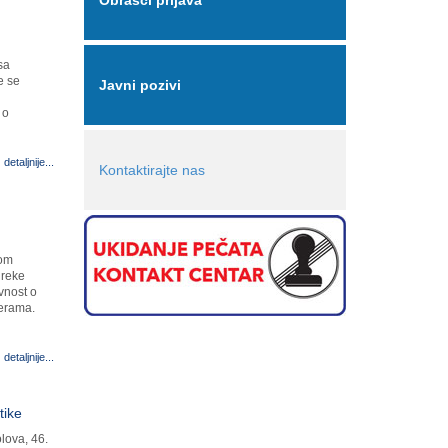
Obrasci prijava
sa
e se
Javni pozivi
 o
detaljnije...
Kontaktirajte nas
vom
 reke
vnost o
merama.
detaljnije...
tike
lova, 46.